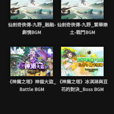
仙劍奇俠傳-九野_融融-
仙劍奇俠傳-九野_繁華樂
劇情BGM
土-戰鬥BGM
《神魔之塔》神貓大盜_
《神魔之塔》冰淇淋與豆
Battle BGM
花的對決_Boss BGM