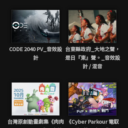
CODE 2040 PV_音效設
台東縣政府_大地之聲，
計
是日『東』聲。_音效設
計 / 混音
台灣原創動畫劇集《肉肉
《Cyber Parkour 電馭