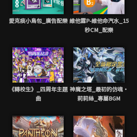
愛克痰小鳥包_廣告配樂
維他露P-維他命汽水_15
秒CM_配樂
《轉校生》_四周年主題
神魔之塔_最初的仿魂・
曲
莉莉絲_專屬BGM