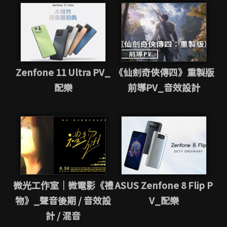
Zenfone 11 Ultra PV_
《仙劍奇俠傳四》重製版
配樂
前導PV_音效設計
微光工作室｜微電影《禮
ASUS Zenfone 8 Flip P
物》_聲音後期 / 音效設
V_配樂
計 / 混音