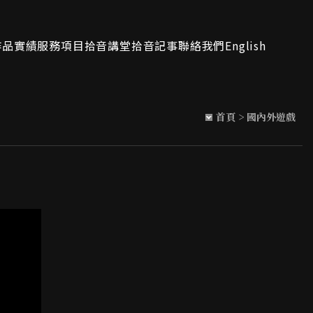
作品實績
服務項目
拾音講堂
拾音記事
聯絡我們
English
首頁
>
國內外遊戲