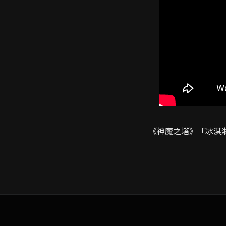
《神魔之塔》「冰淇淋與