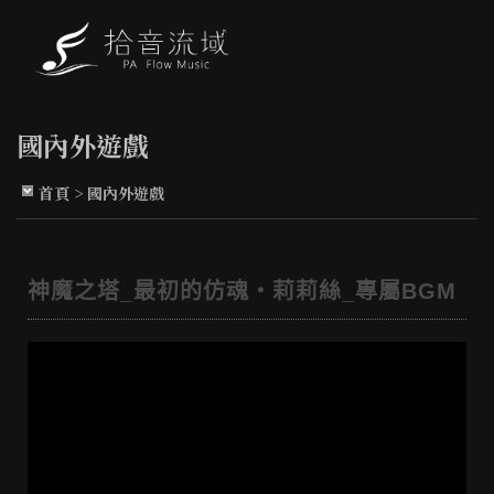
國內外遊戲
首頁
>
國內外遊戲
神魔之塔_最初的仿魂・莉莉絲_專屬BGM