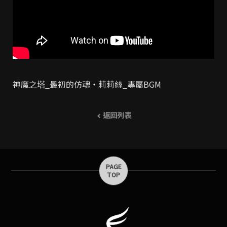
神魔之塔_最初的仿魂・莉莉絲_專屬BGM
返回列表